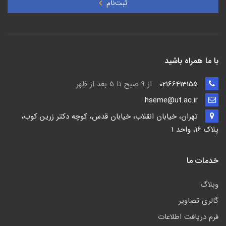
ثبت‌نام
با ما همراه باشید
02166413155
از 9 صبح تا 5 بعد از ظهر
hseme@ut.ac.ir
تهران، خیابان انقلاب، خیابان قدس، کوچه دکتر زرین کوب،
پلاک 16، واحد 1
خدمات ما
وبلاگ
گالری تصاویر
فرم دریافت اطلاعات