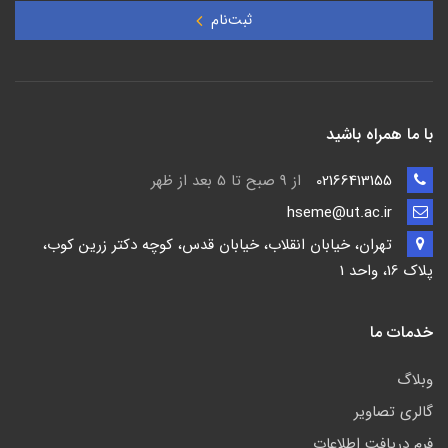
ثبت‌نام
با ما همراه باشید
02166413155
از 9 صبح تا 5 بعد از ظهر
hseme@ut.ac.ir
تهران، خیابان انقلاب، خیابان قدس، کوچه دکتر زرین کوب،
پلاک 16، واحد 1
خدمات ما
وبلاگ
گالری تصاویر
فرم دریافت اطلاعات